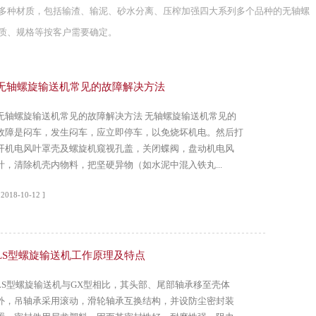
多种材质，包括输渣、输泥、砂水分离、压榨加强四大系列多个品种的无轴螺
质、规格等按客户需要确定。
无轴螺旋输送机常见的故障解决方法
无轴螺旋输送机常见的故障解决方法 无轴螺旋输送机常见的
故障是闷车，发生闷车，应立即停车，以免烧坏机电。然后打
开机电风叶罩壳及螺旋机窥视孔盖，关闭蝶阀，盘动机电风
叶，清除机壳内物料，把坚硬异物（如水泥中混入铁丸...
 2018-10-12 ]
LS型螺旋输送机工作原理及特点
LS型螺旋输送机与GX型相比，其头部、尾部轴承移至壳体
外，吊轴承采用滚动，滑轮轴承互换结构，并设防尘密封装