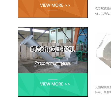
双管螺旋输
动，以满足
无轴螺旋压
料斗、压榨螺