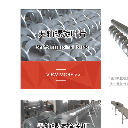
湖州欧松机
质的无轴螺