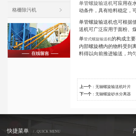
单管螺旋输送机
可应用在
格栅除污机
动条件，具有给料稳定，
单管螺旋输送机也可根据
送机可广泛应用于面粉、
单
的构成主要
管式螺旋输送机
内部螺旋槽内的物料受到
料得以向前推进输送，均
上一个
：
无轴螺旋输送机叶片
下一个
：
无轴螺旋砂水分离器
快捷菜单
/ . QUICK MENU